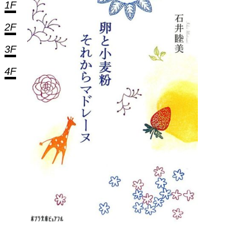
1F
2F
3F
4F