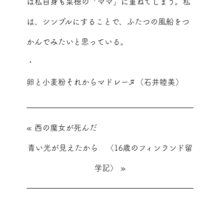
は私自身も菜穂の「ママ」に重ねてしまう。私
は、シンプルにすることで、ふたつの風船をつ
かんでみたいと思っている。
・
卵と小麦粉それからマドレーヌ（石井睦美）
«
西の魔女が死んだ
青い光が見えたから 〈16歳のフィンランド留
学記〉
»