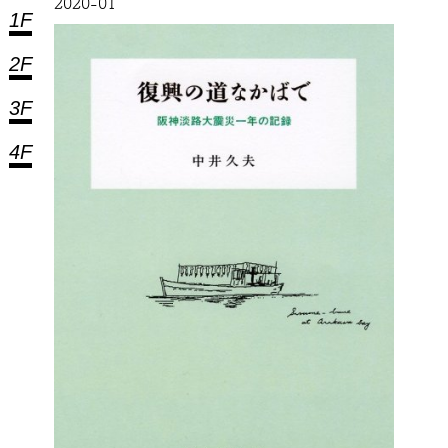
2020-01
1F
2F
3F
4F