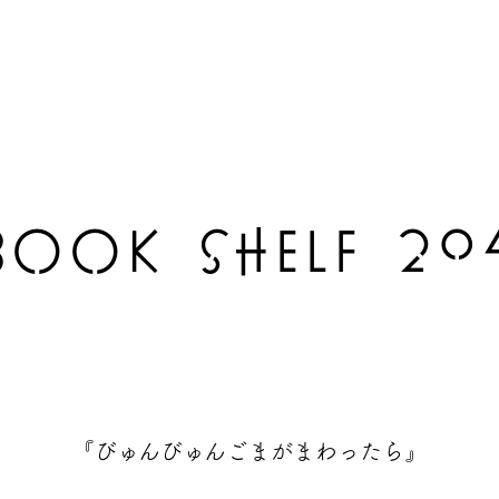
BOOK SHELF 20
『びゅんびゅんごまがまわったら』