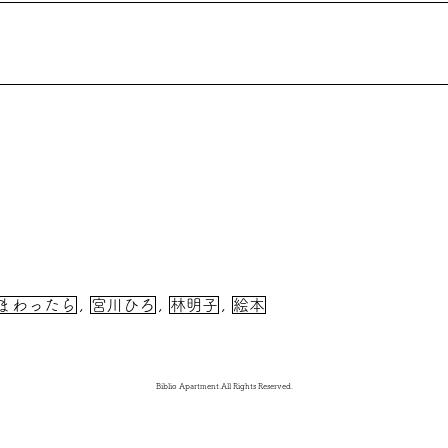
まわったら
,
宮川ひろ
,
林明子
,
絵本
Biblio Apartment.All Rights Reserved.