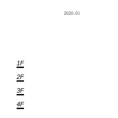
2020-01
1F
2F
3F
4F