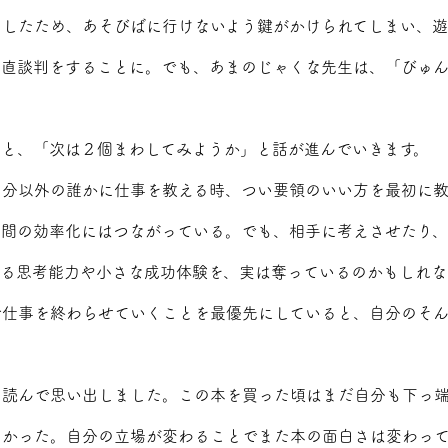
をしたため、あそびばに行けないよう鍵がかけられてしまい、遊
に直談判をすることに。でも、あまのじゃくな先生は、「びゅ
ると、「次は２個まわしてみようか」と話が進んでいきます。
自分以外の誰かに仕事を教える時、つい要領のいい方を最初に教
時間の効率化にはつながっている。でも、相手に考えさせたり、
せる思考能力や小さな成功体験を、実は奪っているのかもしれな
で仕事を終わらせていくことを最優先にしていると、自分のそ
を読んで思い出しました。この本を買った頃はまだ自分も下っ
なかった。自分の立場が変わることでまた本の面白さは変わっ