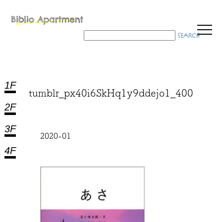
1F
tumblr_px40i6SkHq1y9ddejo1_400
2F
3F
2020-01
4F