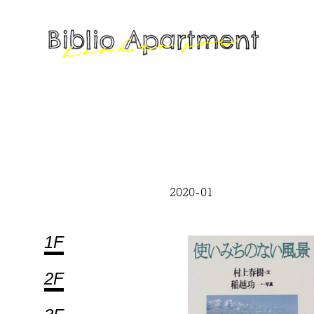
2020-01
1F
2F