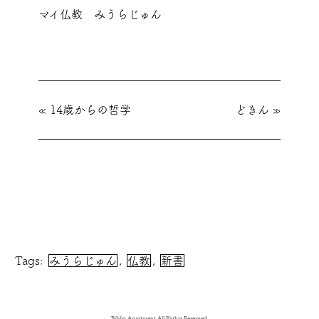
マイ仏教 みうらじゅん
«
14歳からの哲学
どきん
»
Tags:
みうらじゅん
,
仏教
,
新書
Biblio Apartment.All Rights Reserved.